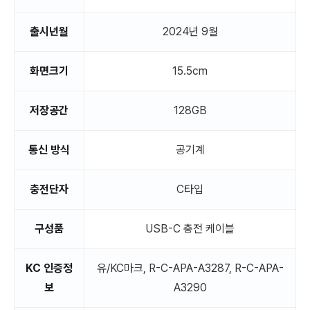
출시년월
2024년 9월
화면크기
15.5cm
저장공간
128GB
통신 방식
공기계
충전단자
C타입
구성품
USB-C 충전 케이블
KC 인증정
유/KC마크, R-C-APA-A3287, R-C-APA-
보
A3290