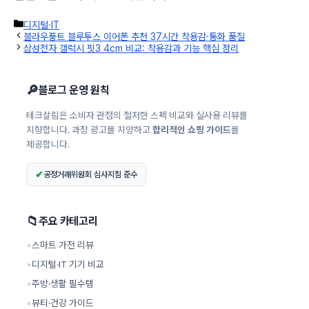
카
디지털·IT
테
블라우풍트 블루투스 이어폰 추천 37시간 착용감·통화 품질
고
삼성전자 갤럭시 핏3 4cm 비교: 착용감과 기능 핵심 정리
리
🔎
블로그 운영 원칙
테크살림은 소비자 관점의 철저한 스펙 비교와 실사용 리뷰를
지향합니다. 과장 광고를 지양하고
합리적인 쇼핑 가이드
를
제공합니다.
✔
공정거래위원회 심사지침 준수
📁
주요 카테고리
▪
스마트 가전 리뷰
▪
디지털·IT 기기 비교
▪
주방·생활 필수템
▪
뷰티·건강 가이드