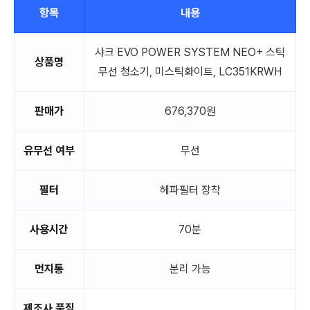
항목
내용
샤크 EVO POWER SYSTEM NEO+ 스틱
상품명
무선 청소기, 미스틱화이트, LC351KRWH
판매가
676,370원
유무선 여부
무선
필터
헤파필터 장착
사용시간
70분
먼지통
분리 가능
제조사 품질