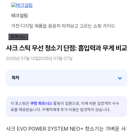
컨
텐
테크살림
츠
로
가전·디지털 제품을 꼼꼼히 따져보고 고르는 쇼핑 가이드
건
너
메뉴
뛰
기
샤크 스틱 무선 청소기 단점: 흡입력과 무게 비교
2026년 07월 12일
2026년 07월 07일
목차
이 포스팅은
쿠팡 파트너스
활동의 일환으로, 이에 따른 일정액의 수수
료를 제공받습니다. 구매자에게 추가 비용은 발생하지 않습니다.
샤크 EVO POWER SYSTEM NEO+ 청소기는 가벼운 사