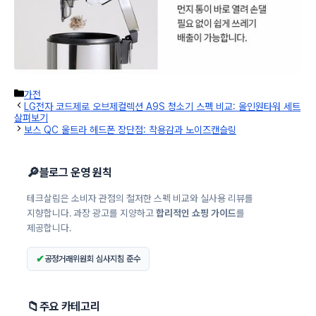
카
가전
테
LG전자 코드제로 오브제컬렉션 A9S 청소기 스펙 비교: 올인원타워 세트
고
살펴보기
리
보스 QC 울트라 헤드폰 장단점: 착용감과 노이즈캔슬링
🔎
블로그 운영 원칙
테크살림은 소비자 관점의 철저한 스펙 비교와 실사용 리뷰를
지향합니다. 과장 광고를 지양하고
합리적인 쇼핑 가이드
를
제공합니다.
✔
공정거래위원회 심사지침 준수
📁
주요 카테고리